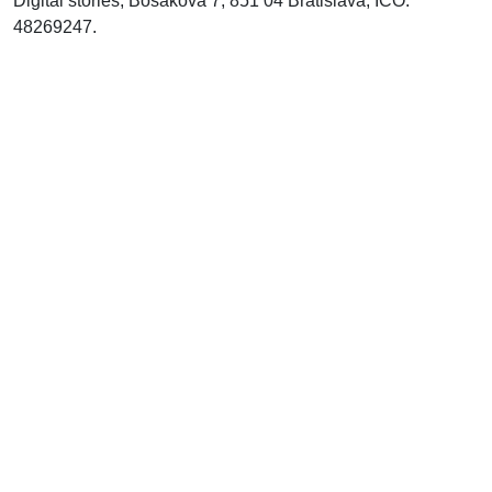
Digital stories, Bosákova 7, 851 04 Bratislava, IČO:
48269247.