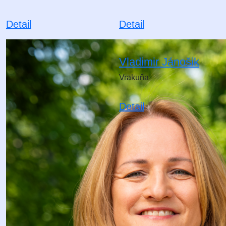
Detail
Detail
Vladimir Jánošik
Vrakuňa
Detail