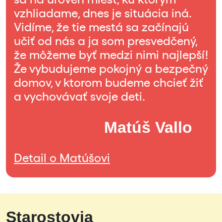
vzhliadame, dnes je situácia iná.
Vidíme, že tie mestá sa začínajú
učiť od nás a ja som presvedčený,
že môžeme byť medzi nimi najlepší!
Že vybudujeme pokojný a bezpečný
domov, v ktorom budeme chcieť žiť
a vychovávať svoje deti.
Matúš Vallo
Detail o Matúšovi
Starostovia