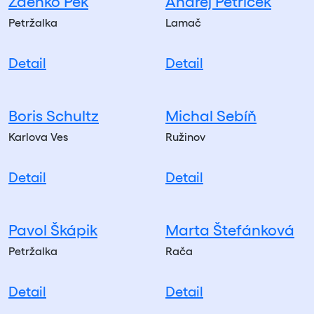
Zdenko Pek
Andrej Petríček
Petržalka
Lamač
Detail
Detail
Boris Schultz
Michal Sebíň
Karlova Ves
Ružinov
Detail
Detail
Pavol Škápik
Marta Štefánková
Petržalka
Rača
Detail
Detail