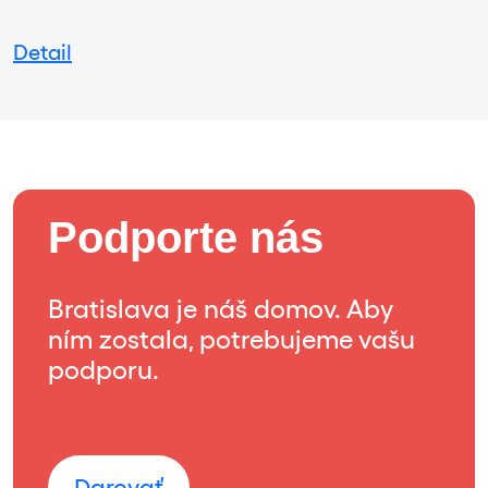
Detail
Podporte nás
Bratislava je náš domov. Aby
ním zostala, potrebujeme vašu
podporu.
Darovať