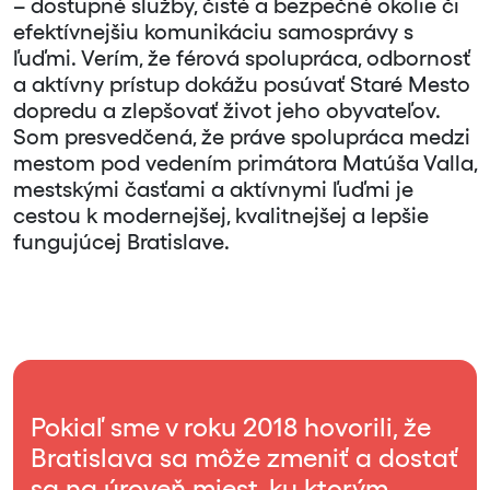
– dostupné služby, čisté a bezpečné okolie či
efektívnejšiu komunikáciu samosprávy s
ľuďmi. Verím, že férová spolupráca, odbornosť
a aktívny prístup dokážu posúvať Staré Mesto
dopredu a zlepšovať život jeho obyvateľov.
Som presvedčená, že práve spolupráca medzi
mestom pod vedením primátora Matúša Valla,
mestskými časťami a aktívnymi ľuďmi je
cestou k modernejšej, kvalitnejšej a lepšie
fungujúcej Bratislave.
Pokiaľ sme v roku 2018 hovorili, že
Bratislava sa môže zmeniť a dostať
sa na úroveň miest, ku ktorým