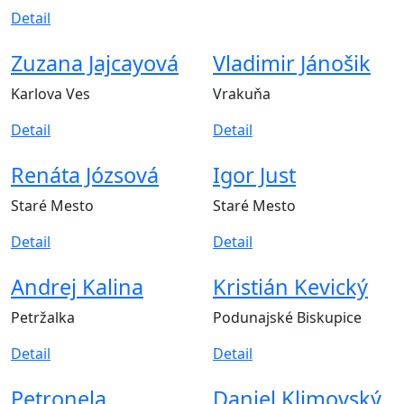
Detail
Zuzana Jajcayová
Vladimir Jánošik
Karlova Ves
Vrakuňa
Detail
Detail
Renáta Józsová
Igor Just
Staré Mesto
Staré Mesto
Detail
Detail
Andrej Kalina
Kristián Kevický
Petržalka
Podunajské Biskupice
Detail
Detail
Petronela
Daniel Klimovský