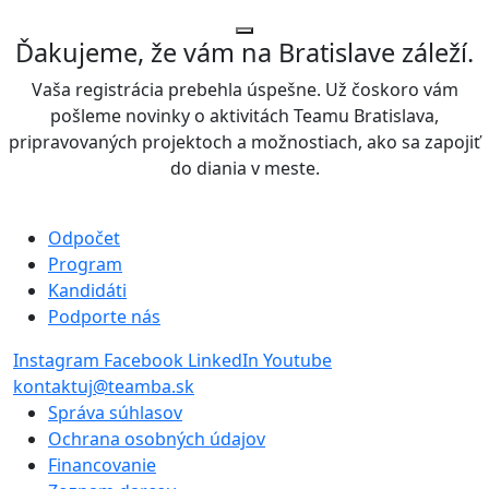
Ďakujeme, že vám na Bratislave záleží.
Vaša registrácia prebehla úspešne. Už čoskoro vám
pošleme novinky o aktivitách Teamu Bratislava,
pripravovaných projektoch a možnostiach, ako sa zapojiť
do diania v meste.
Odpočet
Program
Kandidáti
Podporte nás
Instagram
Facebook
LinkedIn
Youtube
kontaktuj@teamba.sk
Správa súhlasov
Ochrana osobných údajov
Financovanie