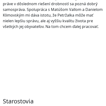
práve v dôslednom riešení drobností sa pozná dobrý
samospráva. Spolupráca s Matúšom Vallom a Danielom
Klimovským mi dáva istotu, že Petržalka môže mať
nielen lepšiu správu, ale aj vyššiu kvalitu života pre
všetkých jej obyvateľov. Na tom chcem ďalej pracovať.
Pokiaľ sme v roku 2018 hovorili, že Bratislava sa môže
zmeniť a dostať sa na úroveň miest, ku ktorým
vzhliadame, dnes je situácia iná. Vidíme, že tie mestá sa
začínajú učiť od nás a ja som presvedčený, že môžeme
byť medzi nimi najlepší! Že vybudujeme pokojný a
bezpečný domov, v ktorom budeme chcieť žiť a
vychovávať svoje deti.
Matúš Vallo
Detail o Matúšovi
Starostovia