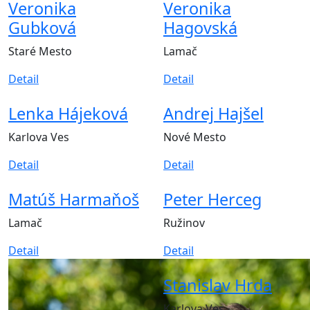
Veronika
Veronika
Gubková
Hagovská
Staré Mesto
Lamač
Detail
Detail
Lenka Hájeková
Andrej Hajšel
Karlova Ves
Nové Mesto
Detail
Detail
Matúš Harmaňoš
Peter Herceg
Lamač
Ružinov
Detail
Detail
Stanislav Hrda
Karlova Ves