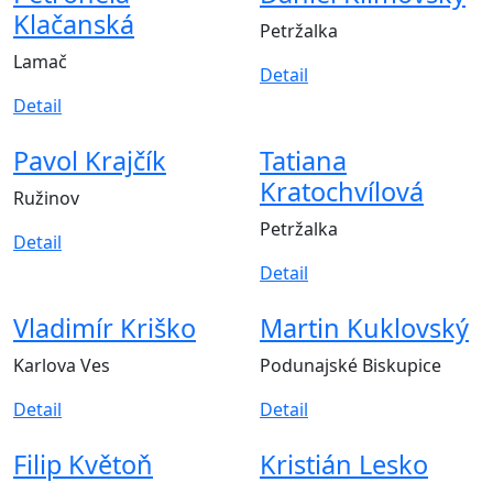
Klačanská
Petržalka
Lamač
Detail
Detail
Pavol Krajčík
Tatiana
Kratochvílová
Ružinov
Petržalka
Detail
Detail
Vladimír Kriško
Martin Kuklovský
Karlova Ves
Podunajské Biskupice
Detail
Detail
Filip Květoň
Kristián Lesko