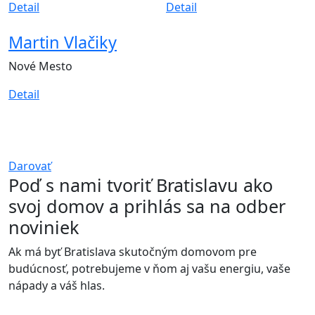
Detail
Detail
Martin Vlačiky
Nové Mesto
Detail
Podporte nás
Bratislava je náš domov. Aby ním zostala, potrebujeme
vašu podporu.
Darovať
Poď s nami tvoriť Bratislavu ako
svoj domov a prihlás sa na odber
noviniek
Ak má byť Bratislava skutočným domovom pre
budúcnosť, potrebujeme v ňom aj vašu energiu, vaše
nápady a váš hlas.