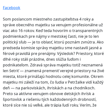
Facebook
Som poslancom miestneho zastupiteľstva 4 roky a
správe obecného majetku sa venujem profesionálne už
viac ako 16 rokov. Keď teda hovorím o transparentných
podmienkach pre nájmy v mestskej časti, nie je to len
politický sľub — je to oblasť, ktorú poznám zvnútra. Ako
predseda komisie správy majetku sme nastavili jasné a
férové pravidlá pre prenájmy. Výsledok? Priestory, ktoré
dlhé roky stáli prázdne, dnes slúžia ľuďom i
podnikateľom. Zdravá správa majetku totiž neznamená
len šetriť — znamená premeniť verejné priestory na živé
miesta, ktoré prinášajú hodnotu celej komunite. Okrem
majetku mi záleží na tom, čo ľudia v Petržalke vidí každý
deň — na parkoviskách, ihriskách a na chodníkoch.
Preto sa aktívne venujem obnove detských ihrísk a
športovísk a riešeniu tých každodenných drobností,
ktoré síce nie sú veľké, ale trápia ľudí roky. Verím, že