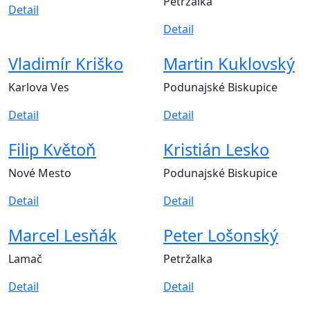
Petržalka
Detail
Detail
Vladimír Kriško
Martin Kuklovský
Karlova Ves
Podunajské Biskupice
Detail
Detail
Filip Květoň
Kristián Lesko
Nové Mesto
Podunajské Biskupice
Detail
Detail
Marcel Lesňák
Peter Lošonský
Lamač
Petržalka
Detail
Detail