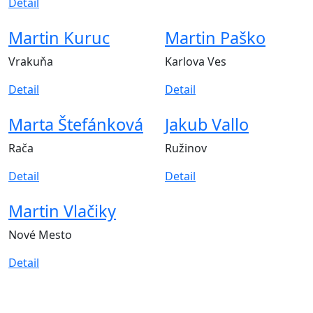
Detail
Martin Kuruc
Martin Paško
Vrakuňa
Karlova Ves
Detail
Detail
Marta Štefánková
Jakub Vallo
Rača
Ružinov
Detail
Detail
Martin Vlačiky
Nové Mesto
Detail
Podporte nás
Bratislava je náš domov. Aby ním zostala, potrebujeme