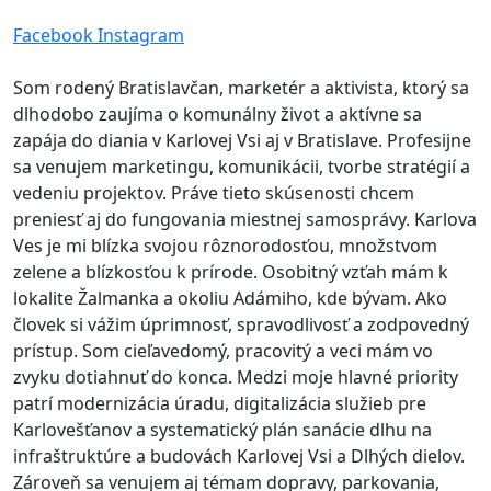
Facebook
Instagram
Som rodený Bratislavčan, marketér a aktivista, ktorý sa
dlhodobo zaujíma o komunálny život a aktívne sa
zapája do diania v Karlovej Vsi aj v Bratislave. Profesijne
sa venujem marketingu, komunikácii, tvorbe stratégií a
vedeniu projektov. Práve tieto skúsenosti chcem
preniesť aj do fungovania miestnej samosprávy. Karlova
Ves je mi blízka svojou rôznorodosťou, množstvom
zelene a blízkosťou k prírode. Osobitný vzťah mám k
lokalite Žalmanka a okoliu Adámiho, kde bývam. Ako
človek si vážim úprimnosť, spravodlivosť a zodpovedný
prístup. Som cieľavedomý, pracovitý a veci mám vo
zvyku dotiahnuť do konca. Medzi moje hlavné priority
patrí modernizácia úradu, digitalizácia služieb pre
Karlovešťanov a systematický plán sanácie dlhu na
infraštruktúre a budovách Karlovej Vsi a Dlhých dielov.
Zároveň sa venujem aj témam dopravy, parkovania,