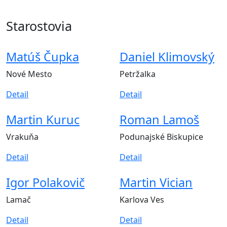
Detail o Matúšovi
Starostovia
Matúš Čupka
Daniel Klimovský
Nové Mesto
Petržalka
Detail
Detail
Martin Kuruc
Roman Lamoš
Vrakuňa
Podunajské Biskupice
Detail
Detail
Igor Polakovič
Martin Vician
Lamač
Karlova Ves
Detail
Detail