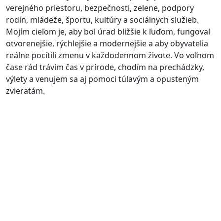
verejného priestoru, bezpečnosti, zelene, podpory
rodín, mládeže, športu, kultúry a sociálnych služieb.
Mojím cieľom je, aby bol úrad bližšie k ľuďom, fungoval
otvorenejšie, rýchlejšie a modernejšie a aby obyvatelia
reálne pocítili zmenu v každodennom živote. Vo voľnom
čase rád trávim čas v prírode, chodím na prechádzky,
výlety a venujem sa aj pomoci túlavým a opusteným
zvieratám.
Pokiaľ sme v roku 2018 hovorili, že Bratislava sa môže
zmeniť a dostať sa na úroveň miest, ku ktorým
vzhliadame, dnes je situácia iná. Vidíme, že tie mestá sa
začínajú učiť od nás a ja som presvedčený, že môžeme
byť medzi nimi najlepší! Že vybudujeme pokojný a
bezpečný domov, v ktorom budeme chcieť žiť a
vychovávať svoje deti.
Matúš Vallo