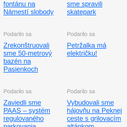
fontánu na
sme spravili
Námestí slobody
skatepark
Podarilo sa
Podarilo sa
Zrekonštruovali
Petržalka má
sme 50-metrový
električku!
bazén na
Pasienkoch
Podarilo sa
Podarilo sa
Zaviedli sme
Vybudovali sme
PAAS – systém
hájovňu na Peknej
regulovaného
ceste s grilovacím
parkovania
altánkom