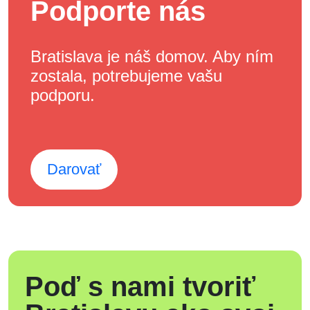
Podporte nás
Bratislava je náš domov. Aby ním
zostala, potrebujeme vašu
podporu.
Darovať
Poď s nami tvoriť