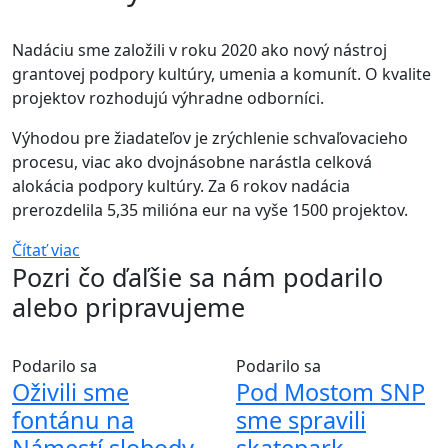
Nadáciu sme založili v roku 2020 ako nový nástroj
grantovej podpory kultúry, umenia a komunít. O kvalite
projektov rozhodujú výhradne odborníci.
Výhodou pre žiadateľov je zrýchlenie schvaľovacieho
procesu, viac ako dvojnásobne narástla celková
alokácia podpory kultúry. Za 6 rokov nadácia
prerozdelila 5,35 milióna eur na vyše 1500 projektov.
Čítať viac
Pozri čo ďaľšie sa nám podarilo
alebo pripravujeme
Podarilo sa
Podarilo sa
Oživili sme
Pod Mostom SNP
fontánu na
sme spravili
Námestí slobody
skatepark