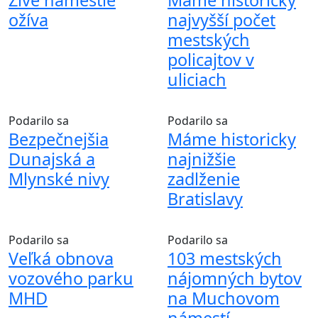
ožíva
najvyšší počet
mestských
policajtov v
uliciach
Podarilo sa
Podarilo sa
Bezpečnejšia
Máme historicky
Dunajská a
najnižšie
Mlynské nivy
zadlženie
Bratislavy
Podarilo sa
Podarilo sa
Veľká obnova
103 mestských
vozového parku
nájomných bytov
MHD
na Muchovom
námestí