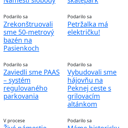
Podarilo sa
Podarilo sa
Zrekonštruovali
Petržalka má
sme 50-metrový
električku!
bazén na
Pasienkoch
Podarilo sa
Podarilo sa
Zaviedli sme PAAS
Vybudovali sme
– systém
hájovňu na
regulovaného
Peknej ceste s
parkovania
grilovacím
altánkom
V procese
Podarilo sa
Živé námestie
Máme historicky