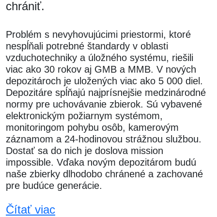
chrániť.
Problém s nevyhovujúcimi priestormi, ktoré
nespĺňali potrebné štandardy v oblasti
vzduchotechniky a úložného systému, riešili
viac ako 30 rokov aj GMB a MMB. V nových
depozitároch je uložených viac ako 5 000 diel.
Depozitáre spĺňajú najprísnejšie medzinárodné
normy pre uchovávanie zbierok. Sú vybavené
elektronickým požiarnym systémom,
monitoringom pohybu osôb, kamerovým
záznamom a 24-hodinovou strážnou službou.
Dostať sa do nich je doslova mission
impossible. Vďaka novým depozitárom budú
naše zbierky dlhodobo chránené a zachované
pre budúce generácie.
Čítať viac