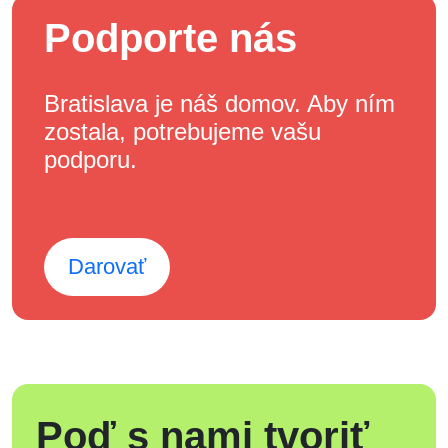
Podporte nás
Bratislava je náš domov. Aby ním
zostala, potrebujeme vašu
podporu.
Darovať
Poď s nami tvoriť