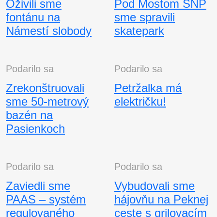
Oživili sme
Pod Mostom SNP
fontánu na
sme spravili
Námestí slobody
skatepark
Podarilo sa
Podarilo sa
Zrekonštruovali
Petržalka má
sme 50-metrový
električku!
bazén na
Pasienkoch
Podarilo sa
Podarilo sa
Zaviedli sme
Vybudovali sme
PAAS – systém
hájovňu na Peknej
regulovaného
ceste s grilovacím