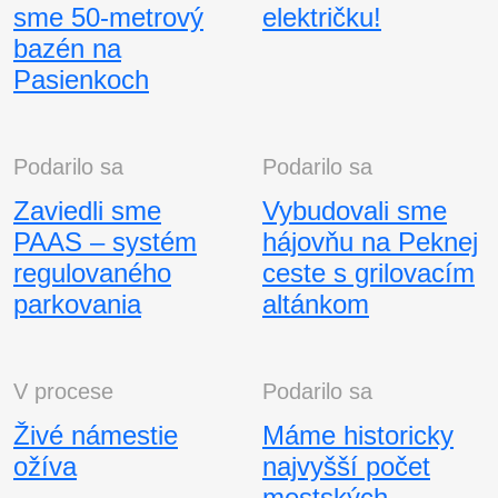
sme 50-metrový
električku!
bazén na
Pasienkoch
Podarilo sa
Podarilo sa
Zaviedli sme
Vybudovali sme
PAAS – systém
hájovňu na Peknej
regulovaného
ceste s grilovacím
parkovania
altánkom
V procese
Podarilo sa
Živé námestie
Máme historicky
ožíva
najvyšší počet
mestských