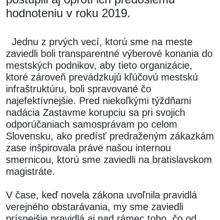
hodnoteniu v roku 2019.
Jednu z prvých vecí, ktorú sme na meste
zaviedli boli transparentné výberové konania do
mestských podnikov, aby tieto organizácie,
ktoré zároveň prevádzkujú kľúčovú mestskú
infraštruktúru, boli spravované čo
najefektívnejšie. Pred niekoľkými týždňami
nadácia Zastavme korupciu sa pri svojich
odporúčaniach samosprávam po celom
Slovensku, ako predísť predraženým zákazkám
zase inšpirovala práve našou internou
smernicou, ktorú sme zaviedli na bratislavskom
magistráte.
V čase, keď novela zákona uvoľnila pravidlá
verejného obstarávania, my sme zaviedli
prísnejšie pravidlá aj nad rámec toho, čo od