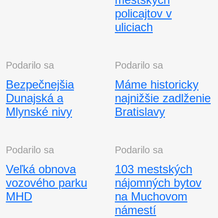
policajtov v
uliciach
Podarilo sa
Podarilo sa
Bezpečnejšia
Máme historicky
Dunajská a
najnižšie zadlženie
Mlynské nivy
Bratislavy
Podarilo sa
Podarilo sa
Veľká obnova
103 mestských
vozového parku
nájomných bytov
MHD
na Muchovom
námestí