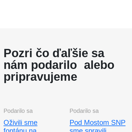
Pozri čo ďaľšie sa
nám podarilo alebo
pripravujeme
Podarilo sa
Podarilo sa
Oživili sme
Pod Mostom SNP
fontánu na
sme spravili