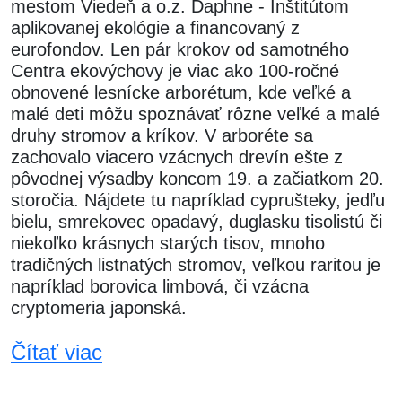
mestom Viedeň a o.z. Daphne - Inštitútom
aplikovanej ekológie a financovaný z
eurofondov. Len pár krokov od samotného
Centra ekovýchovy je viac ako 100-ročné
obnovené lesnícke arborétum, kde veľké a
malé deti môžu spoznávať rôzne veľké a malé
druhy stromov a kríkov. V arboréte sa
zachovalo viacero vzácnych drevín ešte z
pôvodnej výsadby koncom 19. a začiatkom 20.
storočia. Nájdete tu napríklad cyprušteky, jedľu
bielu, smrekovec opadavý, duglasku tisolistú či
niekoľko krásnych starých tisov, mnoho
tradičných listnatých stromov, veľkou raritou je
napríklad borovica limbová, či vzácna
cryptomeria japonská.
Čítať viac